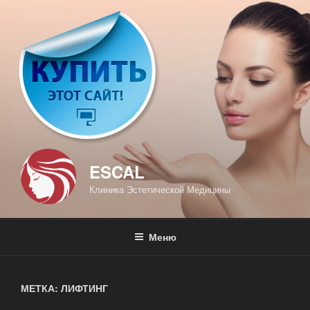
Перейти
к
содержимому
ESCAL
Клиника Эстетической Медицины
Меню
МЕТКА: ЛИФТИНГ