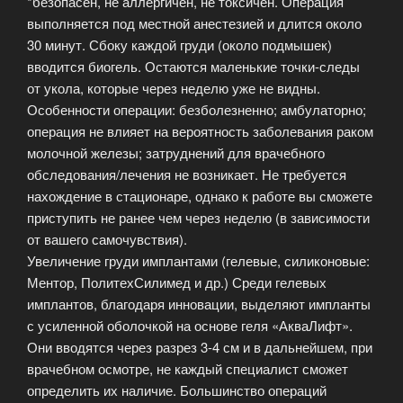
*безопасен, не аллергичен, не токсичен. Операция
выполняется под местной анестезией и длится около
30 минут. Сбоку каждой груди (около подмышек)
вводится биогель. Остаются маленькие точки-следы
от укола, которые через неделю уже не видны.
Особенности операции: безболезненно; амбулаторно;
операция не влияет на вероятность заболевания раком
молочной железы; затруднений для врачебного
обследования/лечения не возникает. Не требуется
нахождение в стационаре, однако к работе вы сможете
приступить не ранее чем через неделю (в зависимости
от вашего самочувствия).
Увеличение груди имплантами (гелевые, силиконовые:
Ментор, ПолитехСилимед и др.) Среди гелевых
имплантов, благодаря инновации, выделяют импланты
с усиленной оболочкой на основе геля «АкваЛифт».
Они вводятся через разрез 3-4 см и в дальнейшем, при
врачебном осмотре, не каждый специалист сможет
определить их наличие. Большинство операций