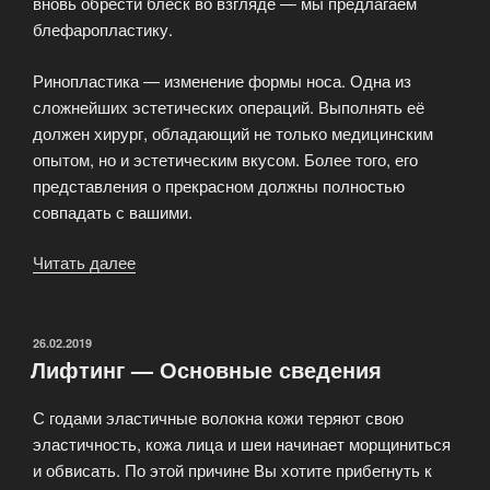
вновь обрести блеск во взгляде — мы предлагаем
блефаропластику.
Ринопластика — изменение формы носа. Одна из
сложнейших эстетических операций. Выполнять её
должен хирург, обладающий не только медицинским
опытом, но и эстетическим вкусом. Более того, его
представления о прекрасном должны полностью
совпадать с вашими.
Читать далее
«Пластическая
хирургия.
Шитьё
«от
ОПУБЛИКОВАНО
26.02.2019
Лифтинг — Основные сведения
кутюр»»
С годами эластичные волокна кожи теряют свою
эластичность, кожа лица и шеи начинает морщиниться
и обвисать. По этой причине Вы хотите прибегнуть к