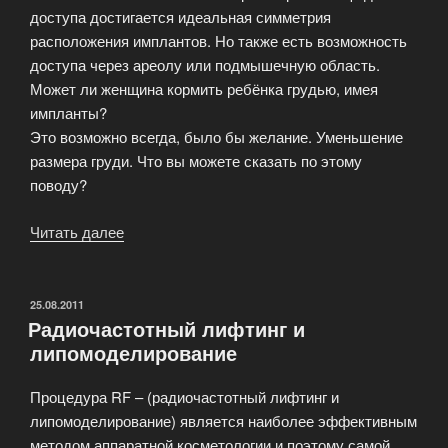
доступа достигается идеальная симметрия
расположения имплантов. Но также есть возможность
доступа через ареолу или подмышечную область.
Может ли женщина кормить ребёнка грудью, имея
импланты?
Это возможно всегда, было бы желание. Уменьшение
размера груди. Что вы можете сказать по этому
поводу?
Читать далее
«Эстетическая
медицина
в
вопросах
ОПУБЛИКОВАНО
25.08.2011
Радиочастотный лифтинг и
и
липомоделирование
ответах!»
Процедура RF – (радиочастотный лифтинг и
липомоделирование) является наиболее эффективным
методом аппаратной косметологии и поэтому самой