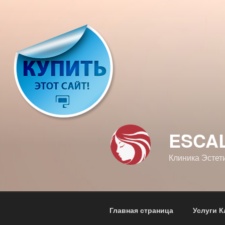
Перейти
к
содержимому
ESCA
Клиника Эстет
Главная страница
Услуги К