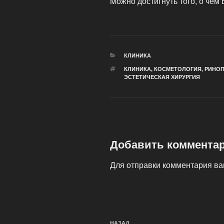
Mожно достигнуть того, о чём 
РУБРИКИ
КЛИНИКА
МЕТКИ
КЛИНИКА
,
КОСМЕТОЛОГИЯ
,
РИНОП
ЭСТЕТИЧЕСКАЯ ХИРУРГИЯ
Добавить коммента
Для отправки комментария в
Навигация
НАЗАД