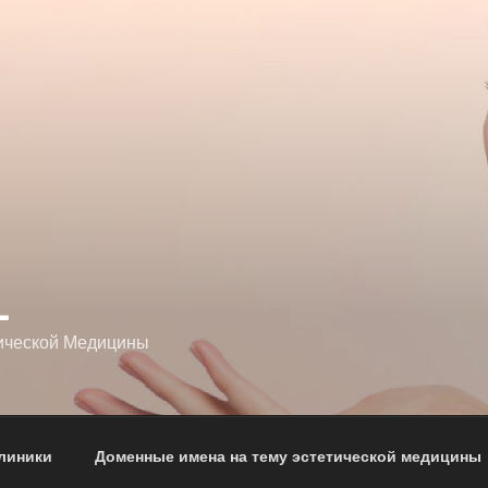
L
ической Медицины
линики
Доменные имена на тему эстетической медицины