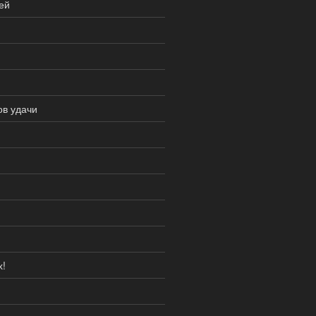
ей
ов удачи
х!