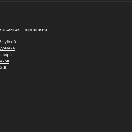
ЫХ САЙТОВ — MARTSITE.RU
2 рублей
 домена
ерверы
енов
 SSL