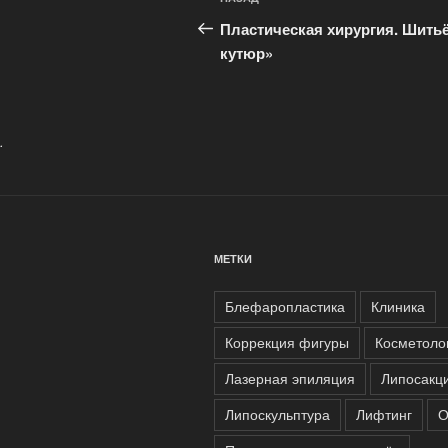
Предыдущая
по
запись:
Пластическая хирургия. Шитьё
записям
кутюр»
.
МЕТКИ
Блефаропластика
Клиника
Коррекция фигуры
Косметоло
Лазерная эпиляция
Липосакц
Липоскульптура
Лифтинг
О