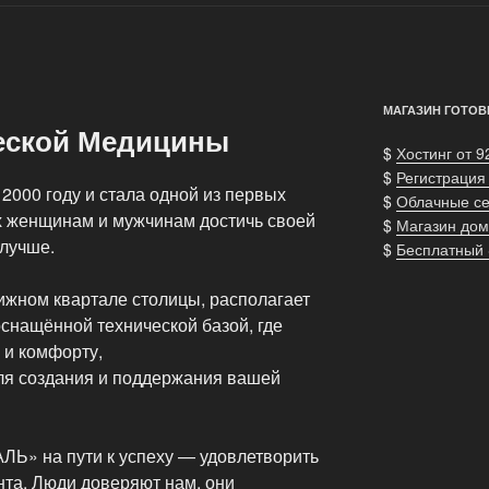
МАГАЗИН ГОТОВ
еской Медицины
$
Хостинг от 9
$
Регистрация
2000 году и стала одной из первых
$
Облачные с
х женщинам и мужчинам достичь своей
$
Магазин дом
 лучше.
$
Бесплатный
ижном квартале столицы, располагает
снащённой технической базой, где
 и комфорту,
ля создания и поддержания вашей
ЛЬ» на пути к успеху — удовлетворить
та. Люди доверяют нам, они